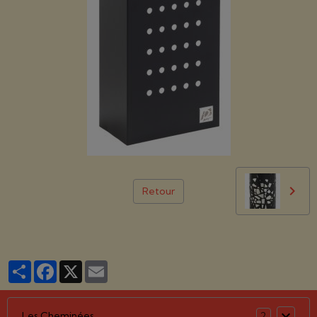
Retour
Partager
Facebook
X
Email
Les Cheminées
2