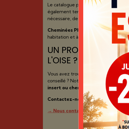
Le catalogue permet de découvrir les d
également tenir compte de la surface à
nécessaire, de l'emplacement de l'app
Cheminées PHILIPPE Beauvais
vous c
habitation et à vos besoins.
UN PROJET DE CHA
L'OISE ?
Vous avez trouvé un modèle dans l'un
conseillé ? Notre équipe vous accom
insert ou cheminée à Beauvais
et da
Contactez-nous pour obtenir des r
→ Nous contacter pour votre proje
Retrouvez nos c