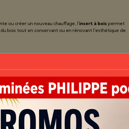
te ou créer un nouveau chauffage, l'
insert à bois
permet
r du bois tout en conservant ou en rénovant l'esthétique de
INÉE
 appareil de chauffage peut nécessiter l'adaptation du
er votre installation et vous accompagner dans votre proje
ge de cheminée
OÊLE, SON INSERT OU SA