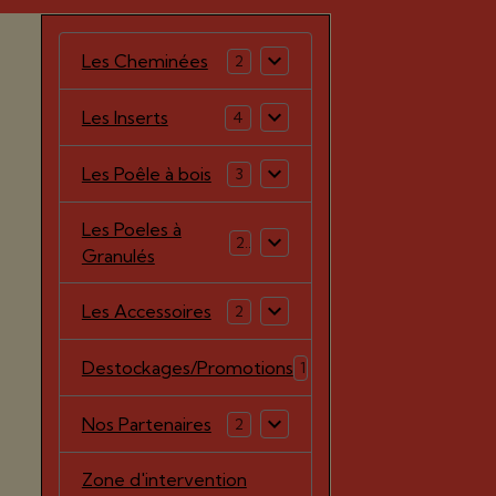
Les Cheminées
2
Les Inserts
4
Les Poêle à bois
3
Les Poeles à
2
Granulés
Les Accessoires
2
Destockages/Promotions
1
Nos Partenaires
2
Zone d'intervention