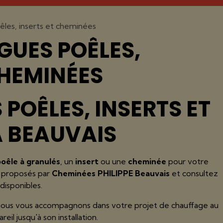
les, inserts et cheminées
UES POÊLES,
CHEMINÉES
POÊLES, INSERTS ET
À BEAUVAIS
poêle à granulés
, un
insert
ou une
cheminée
pour votre
s proposés par
Cheminées PHILIPPE Beauvais
et consultez
disponibles.
 nous vous accompagnons dans votre projet de chauffage au
eil jusqu'à son installation.