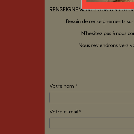
RENSEIGNEMENTS SUR UN FUTU
Besoin de renseignements sur 
N'hesitez pas à nous co
Nous reviendrons vers v
Votre nom
Votre e-mail