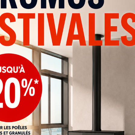
ifférents modèles, mais le choix d'un appareil doit
 chauffer, de l'isolation du logement, de la puissance
areil et des caractéristiques du conduit de fumée.
onseille afin de trouver une solution adaptée à votre
UFFAGE À BEAUVAIS OU DANS
 de nos catalogues ou vous souhaitez simplement être
pagne dans votre projet de
poêle à bois, poêle à granulés,
ns les communes environnantes.
enseignements ou demander un devis.
t
atalogues en les téléchargeant ici