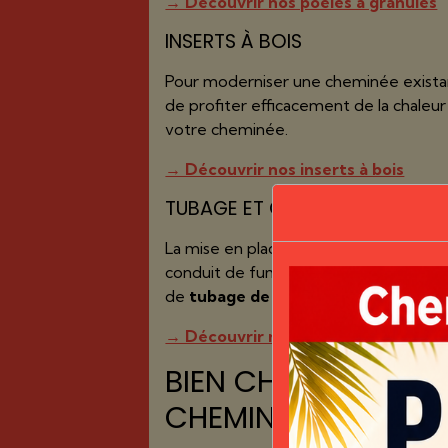
→ Découvrir nos poêles à granulés
INSERTS À BOIS
Pour moderniser une cheminée existan
de profiter efficacement de la chaleu
votre cheminée.
→ Découvrir nos inserts à bois
TUBAGE ET CONDUITS DE CHEM
La mise en place ou la rénovation d'un
conduit de fumée. Nous pouvons étudi
de
tubage de cheminée à Beauvais
.
→ Découvrir notre service de tuba
BIEN CHOISIR SON P
CHEMINÉE