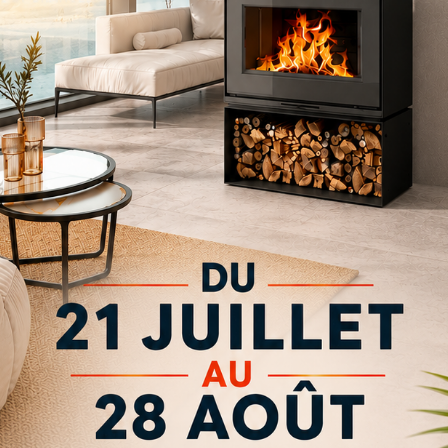
 Godin rouge 2025
(16.36 Mo)
Ravelli bois
(4.87 Mo)
es Philippe 2023
(18.62 Mo)
LI granulés 2025
(14.12 Mo)
 poeles a bois et a granules
(17.09 Mo)