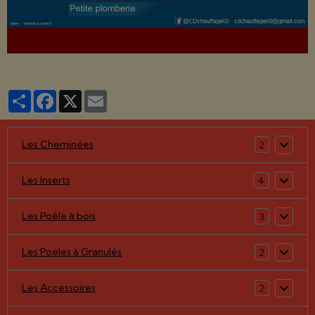
Partager
Facebook
X
Email
Les Cheminées
2
Les Inserts
4
Les Poêle à bois
3
Les Poeles à Granulés
2
Les Accessoires
2