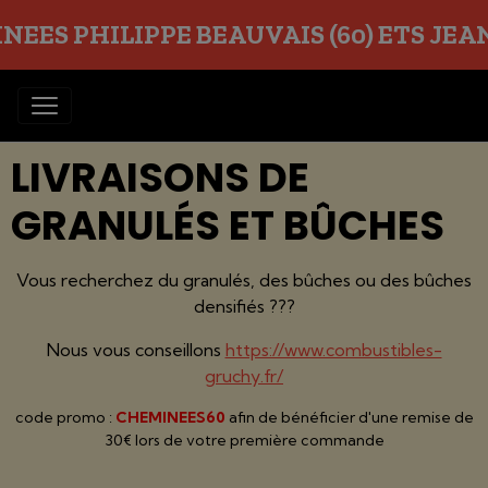
EES PHILIPPE BEAUVAIS (60) ETS JEAN O
LIVRAISONS DE
GRANULÉS ET BÛCHES
Vous recherchez du granulés, des bûches ou des bûches
densifiés ???
Nous vous conseillons
https://www.combustibles-
gruchy.fr/
code promo :
CHEMINEES60
afin de bénéficier d'une remise de
30€ lors de votre première commande