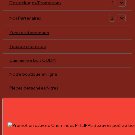
Destockages/Promotions
1
Nos Partenaires
2
Zone d'intervention
Tubage cheminée
Cuisinière à bois GODIN
Notre boutique en ligne
Pièces détachées/vitres
Nos Réalisations
Le Groupe PHILIPPE
Nos Catalogues