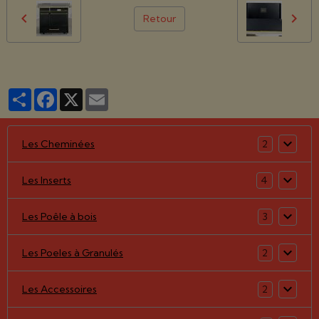
Retour
Partager
Facebook
X
Email
Les Cheminées
2
Les Inserts
4
Les Poêle à bois
3
Les Poeles à Granulés
2
Les Accessoires
2