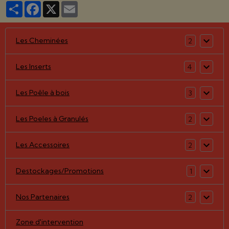
Partager
Facebook
X
Email
Les Cheminées
2
Les Inserts
4
Les Poêle à bois
3
Les Poeles à Granulés
2
Les Accessoires
2
Destockages/Promotions
1
Nos Partenaires
2
Zone d'intervention