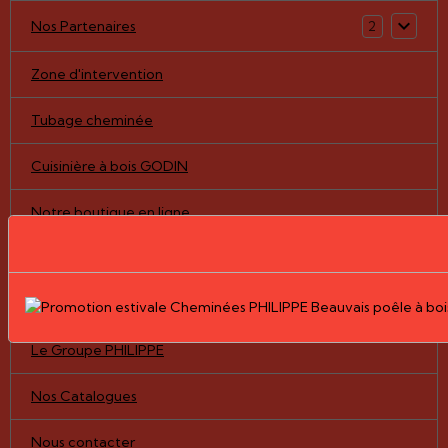
Nos Partenaires
2
Zone d'intervention
Tubage cheminée
Cuisinière à bois GODIN
Notre boutique en ligne
Pièces détachées/vitres
Nos Réalisations
Le Groupe PHILIPPE
Nos Catalogues
Nous contacter