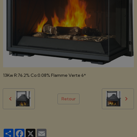
13Kw R:76.2% Co:0.08% Flamme Verte 6*
Retour
Partager
Facebook
X
Email