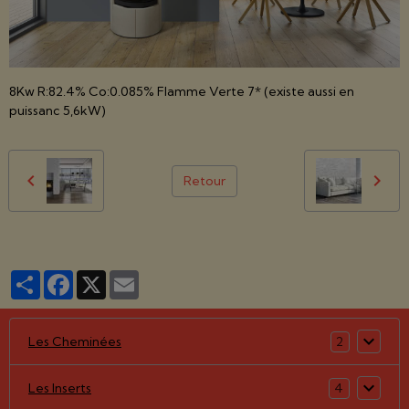
8Kw R:82.4% Co:0.085% Flamme Verte 7* (existe aussi en
puissanc 5,6kW)
Retour
Partager
Facebook
X
Email
Les Cheminées
2
Les Inserts
4