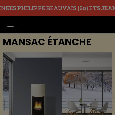
EES PHILIPPE BEAUVAIS (60) ETS JEAN O
MANSAC ÉTANCHE