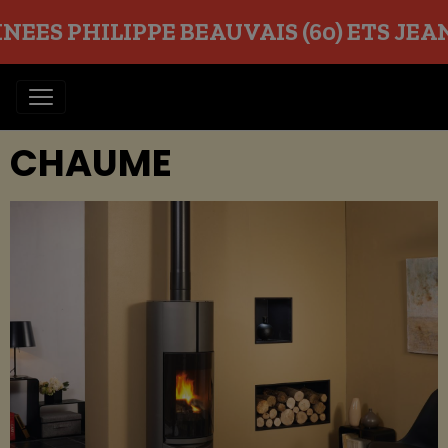
EES PHILIPPE BEAUVAIS (60) ETS JEAN O
CHAUME