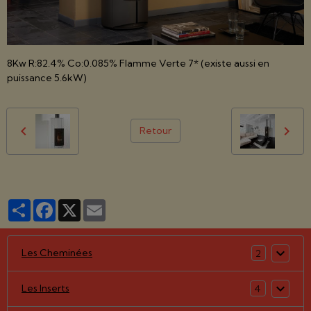
8Kw R:82.4% Co:0.085% Flamme Verte 7* (existe aussi en
puissance 5.6kW)
Retour
Partager
Facebook
X
Email
Les Cheminées
2
Les Inserts
4