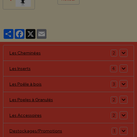
Partager
Facebook
X
Email
Les Cheminées
2
Les Inserts
4
Les Poêle à bois
3
Les Poeles à Granulés
2
Les Accessoires
2
Destockages/Promotions
1