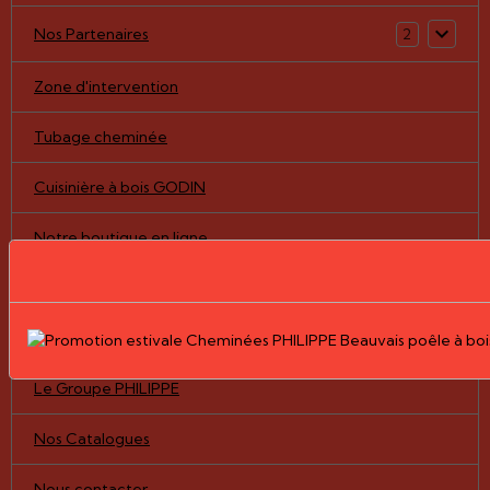
Nos Partenaires
2
Zone d'intervention
Tubage cheminée
Cuisinière à bois GODIN
Notre boutique en ligne
Pièces détachées/vitres
Nos Réalisations
Le Groupe PHILIPPE
Nos Catalogues
Nous contacter