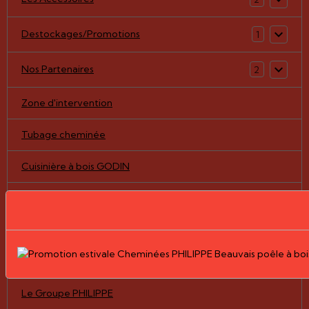
Destockages/Promotions
1
Nos Partenaires
2
Zone d'intervention
Tubage cheminée
Cuisinière à bois GODIN
Notre boutique en ligne
Pièces détachées/vitres
Nos Réalisations
Le Groupe PHILIPPE