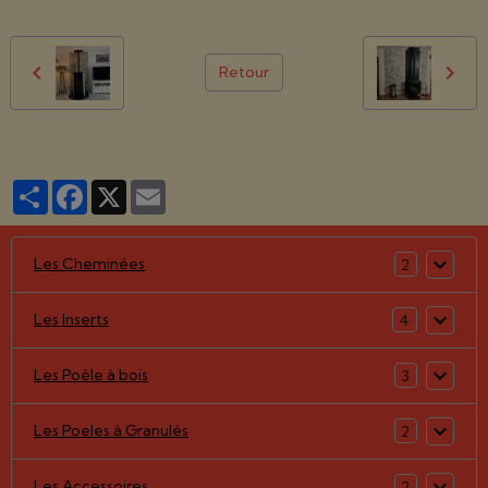
Retour
Partager
Facebook
X
Email
Les Cheminées
2
Les Inserts
4
Les Poêle à bois
3
Les Poeles à Granulés
2
Les Accessoires
2