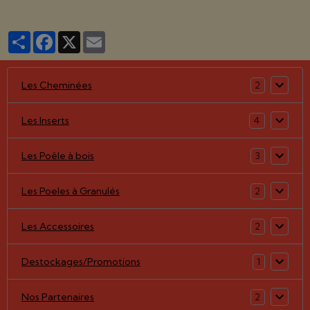
Partager
Facebook
X
Email
Les Cheminées
2
Les Inserts
4
Les Poêle à bois
3
Les Poeles à Granulés
2
Les Accessoires
2
Destockages/Promotions
1
Nos Partenaires
2