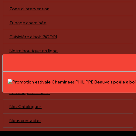
Zone d'intervention
Tubage cheminée
Cuisinière à bois GODIN
Notre boutique en ligne
Pièces détachées/vitres
Nos Réalisations
Le Groupe PHILIPPE
Nos Catalogues
Nous contacter