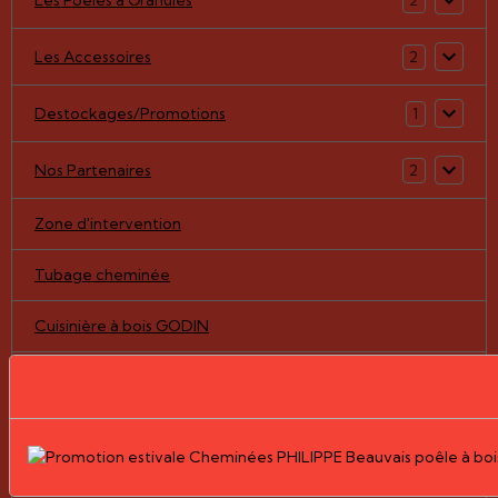
2
Les Accessoires
2
Destockages/Promotions
1
Nos Partenaires
2
Zone d'intervention
Tubage cheminée
Cuisinière à bois GODIN
Notre boutique en ligne
Pièces détachées/vitres
Nos Réalisations