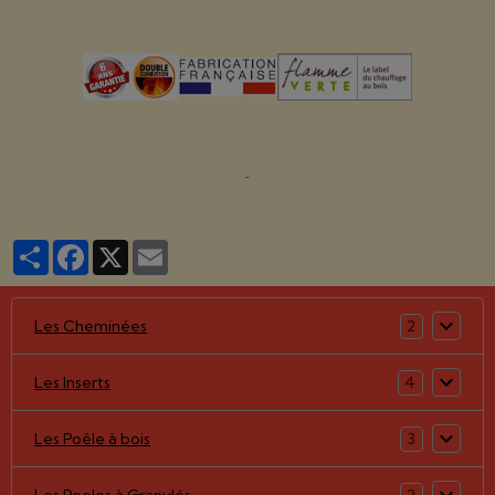
Partager
Facebook
X
Email
Les Cheminées
2
Les Inserts
4
Les Poêle à bois
3
Les Poeles à Granulés