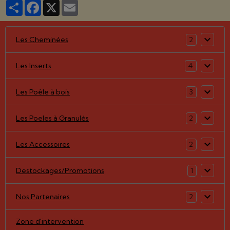
Partager
Facebook
X
Email
Les Cheminées
2
Les Inserts
4
Les Poêle à bois
3
Les Poeles à Granulés
2
Les Accessoires
2
Destockages/Promotions
1
Nos Partenaires
2
Zone d'intervention