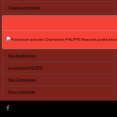
Tubage cheminée
Cuisinière à bois GODIN
Notre boutique en ligne
Pièces détachées/vitres
Nos Réalisations
Le Groupe PHILIPPE
Nos Catalogues
Nous contacter