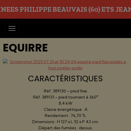
EES PHILIPPE BEAUVAIS (60) ETS JEAN O
EQUIRRE
CARACTÉRISTIQUES
Réf. 389130 – pied fixe
Réf. 389131 – pied tournant à 360°
8,4 kW
Classe énergétique : A
Rendement : 76,70 %.
Dimensions : H 127 x L 52 x P 42 cm.
Départ des fumées : dessus.