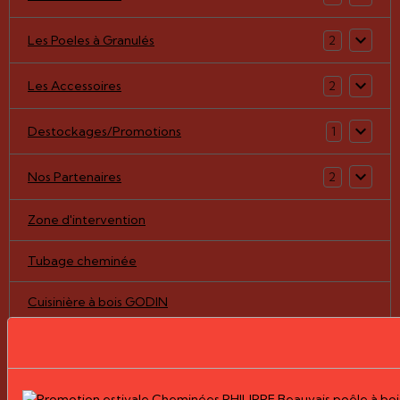
Les Poeles à Granulés
2
Les Accessoires
2
Destockages/Promotions
1
Nos Partenaires
2
Zone d'intervention
Tubage cheminée
Cuisinière à bois GODIN
Notre boutique en ligne
Pièces détachées/vitres