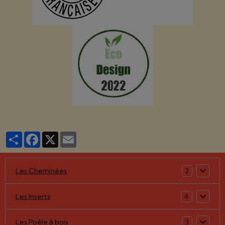
Partager
Facebook
X
Email
Les Cheminées
2
Les Inserts
4
Les Poêle à bois
3