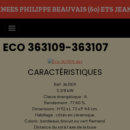
EES PHILIPPE BEAUVAIS (60) ETS JEAN O
ECO 363109-363107
CARACTÉRISTIQUES
Réf. 363109
5,3/8 kW
Classe énergétique : A
Rendement : 77,40 %.
Dimensions : H 92 x L 73 x P 44 cm.
Habillage : côtés en céramique.
Coloris : bordeaux, biscuit ou vert flamand.
Distance du sol à l’axe de la buse