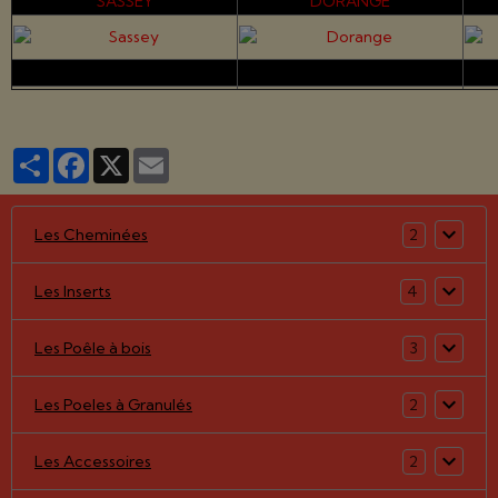
SASSEY
DORANGE
Partager
Facebook
X
Email
Les Cheminées
2
Les Inserts
4
Les Poêle à bois
3
Les Poeles à Granulés
2
Les Accessoires
2