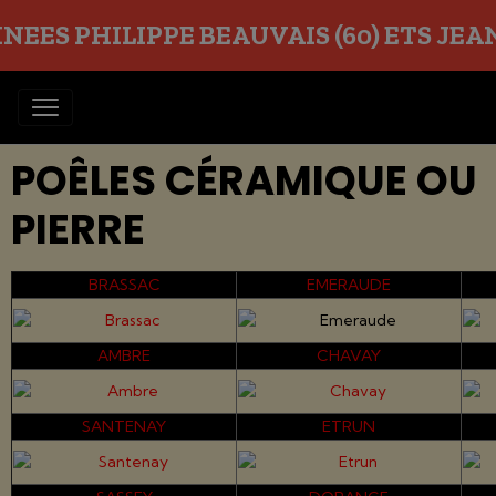
EES PHILIPPE BEAUVAIS (60) ETS JEAN O
POÊLES CÉRAMIQUE OU
PIERRE
BRASSAC
EMERAUDE
AMBRE
CHAVAY
SANTENAY
ETRUN